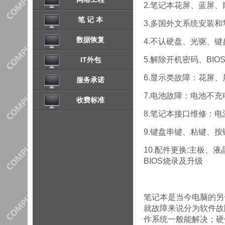
2.笔记本花屏、蓝屏
笔 记 本
3.多国外文系统安装
数据恢复
4.不认硬盘、光驱、
5.解除开机密码、BI
IT外包
6.显示类故障：花屏
服务承诺
7.电池故障：电池不
收费标准
8.笔记本接口维修：电
9.键盘串键、粘键、
10.配件更换:主板
BIOS烧录及升级
笔记本是当今电脑的另
就故障来说分为软件故
作系统一般能解决；硬