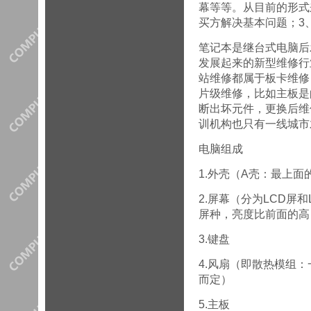
幕等等。从目前的形式
买方解决基本问题；3
笔记本是继台式电脑后
发展起来的新型维修行
站维修都属于板卡维修
片级维修，比如主板是
断出坏元件，更换后维
训机构也只有一线城市
电脑组成
1.外壳（A壳：最上面
2.屏幕（分为LCD屏
屏种，亮度比前面的高
3.键盘
4.风扇（即散热模组
而定）
5.主板