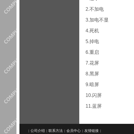
2.不加电
3.加电不显
4.死机
5.掉电
6.重启
7.花屏
8.黑屏
9.暗屏
10.闪屏
11.蓝屏
公司介绍
联系方法
会员中心
友情链接
|
|
|
|
|