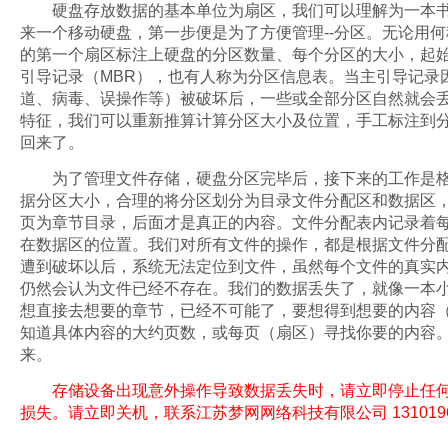
硬盘存放数据的基本单位为扇区，我们可以理解为一本书
来一个移动硬盘，第一步便是为了方便管理--分区。无论用
的第一个扇区标注上硬盘的分区数量、每个分区的大小，起
引导记录（MBR），也有人称为分区信息表。当主引导记录
道、病毒、误操作等）被破坏后，一些或全部分区自然就会
特征，我们可以重新推算计算分区大小及位置，手工标注到分
回来了。
为了管理文件存储，硬盘分区完毕后，接下来的工作是格
据分区大小，合理的将分区划分为目录文件分配区和数据区
页为章节目录，后面才是真正的内容。文件分配表内记录着
在数据区的位置。我们对所有文件的操作，都是根据文件分
遭到破坏以后，系统无法定位到文件，虽然每个文件的真实
仍然会认为文件已经不存在。我们的数据丢失了，就像一本
想直接去想要的章节，已经不可能了，要想得到想要的内容
知道具体内容的大约页数，或每页（扇区）寻找你要的内容
来。
存储设备出现意外操作导致数据丢失时，请立即停止任何
损失。请立即关机，联系江苏梦网网络科技有限公司 1310196