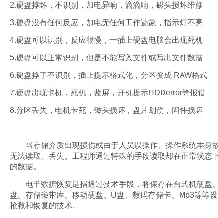
2.硬盘摔坏，不识别，加电异响，滴滴响，磁头损坏维修
3.硬盘没有任何反应，加电无任何工作迹象，指示灯不亮
4.硬盘可以识别，反应很慢，一插上硬盘电脑会出现死机
5.硬盘可以正常识别，但是不能写入文件或写出文件数据
6.硬盘摔了不识别，插上提示格式化，分区变成 R
A
W
格式
7.硬盘出现卡机，死机，蓝屏，开机提示HDDerror等报错
8.分区丢失，电机卡死，磁头损坏，盘片划伤，固件损坏
当存储介质出现损伤或由于人员误操作、操作系统本身故
无法读取、丢失。工程师通过特殊的手段读取却在正常状态
的数据。
电子数据恢复是指通过技术手段，将保存在台式机硬盘、
盘、存储磁带库、移动硬盘、U盘、数码存储卡、Mp3等等
抢救和恢复的技术。